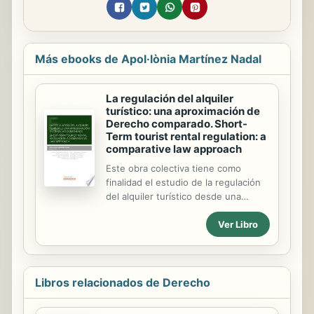
Más ebooks de Apol·lònia Martínez Nadal
La regulación del alquiler
turístico: una aproximación de
Derecho comparado. Short-
Term tourist rental regulation: a
comparative law approach
Este obra colectiva tiene como
finalidad el estudio de la regulación
del alquiler turístico desde una
perspectiva de derecho comparado.
Ver Libro
Bajo la dirección de la Prof. Apol·lònia
Martínez Nadal, participan autores
de Argentina, Chile, España, Grecia,
Italia, Polonia, Portugal y Rumanía En
los últimos tiempos los
Libros relacionados de Derecho
arrendamientos turísticos de
viviendas para estancias breves han