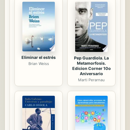
vislumbrarse el camino a seguir para
adecuar la teoría del derecho al
nuevo campo de debate jurídico-
político abierto por los estados
constitucionales.
Eliminar el estrés
Pep Guardiola. La
Metamorfosis.
Brian Weiss
Edicion Corner 10o
Aniversario
Marti Perarnau