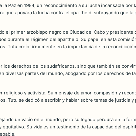
de la Paz en 1984, un reconocimiento a su lucha incansable por la
a que apoyara la lucha contra el apartheid, subrayando que la p
ado el primer arzobispo negro de Ciudad del Cabo y presidente 
s durante el régimen del apartheid. Su papel en esta comisión
s. Tutu creía firmemente en la importancia de la reconciliació
or los derechos de los sudafricanos, sino que también se convi
ia en diversas partes del mundo, abogando por los derechos de 
er religioso y activista. Su mensaje de amor, compasión y recon
, Tutu se dedicó a escribir y hablar sobre temas de justicia y pa
ejando un vacío en el mundo, pero su legado perdura en la form
uitativo. Su vida es un testimonio de la capacidad del espírit
negable.