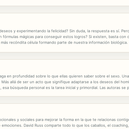
 hoy... Pero tampoco el mañana, ya que este solo existe en nuestra...
eseos y experimentando la felicidad? Sin duda, la respuesta es sí. Per
 fórmulas mágicas para conseguir estos logros? Si existen, basta con d
a más recóndita célula formando parte de nuestra información biológica. E
 estas páginas. ¿Aceptas el reto de autocrear tu vida?
ga en profundidad sobre lo que ellas quieren saber sobre el sexo. Una
 Más allá de ser un acto que signifique adaptarse a los deseos del homb
, esa búsqueda personal es la tarea inicial y primordial. Las autoras se 
liminar, las posturas, la masturbación, el acto a través de los años,...
ocionales y sociales para mejorar la forma en la que te relacionas con
 emociones. David Russ comparte todo lo que los caballos, el coaching, 