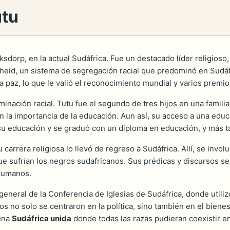
utu
ksdorp, en la actual Sudáfrica. Fue un destacado líder religioso
heid, un sistema de segregación racial que predominó en Sudáfr
y la paz, lo que le valió el reconocimiento mundial y varios premi
minación racial. Tutu fue el segundo de tres hijos en una famili
 la importancia de la educación. Aun así, su acceso a una educa
su educación y se graduó con un diploma en educación, y más tar
carrera religiosa lo llevó de regreso a Sudáfrica. Allí, se invo
 que sufrían los negros sudafricanos. Sus prédicas y discursos 
 humanos.
eneral de la Conferencia de Iglesias de Sudáfrica, donde utili
os no solo se centraron en la política, sino también en el biene
 una
Sudáfrica unida
donde todas las razas pudieran coexistir e