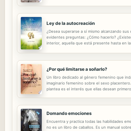
mereces. Procura el ayer no seguir cargándolo
Ley de la autocreación
¿Desea superarse a sí mismo alcanzando sus d
evidentes preguntas: ¿Cómo hacerlo? ¿Existen
interior, aquella que está presente hasta en l
es su fuente y ahora está en tus manos, entre
¿Por qué limitarse a soñarlo?
Un libro dedicado al género femenino que inda
imaginario femenino sobre el sexo placentero.
plantea es el interés que ellas desean primero
aspectos que involucra el acto: la situación pre
Domando emociones
Encuentra y practica todas las habilidades em
no es un libro de caballos. Es un manual sobre