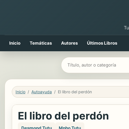
Tu
Inicio
Temáticas
Autores
Últimos Libros
Buscar libros
Inicio
Autoayuda
El libro del perdón
El libro del perdón
Desmond Tutu
Mpho Tutu