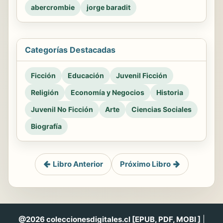
abercrombie
jorge baradit
Categorías Destacadas
Ficción
Educación
Juvenil Ficción
Religión
Economía y Negocios
Historia
Juvenil No Ficción
Arte
Ciencias Sociales
Biografía
Libro Anterior
Próximo Libro
@2026 coleccionesdigitales.cl [EPUB, PDF, MOBI ]
|