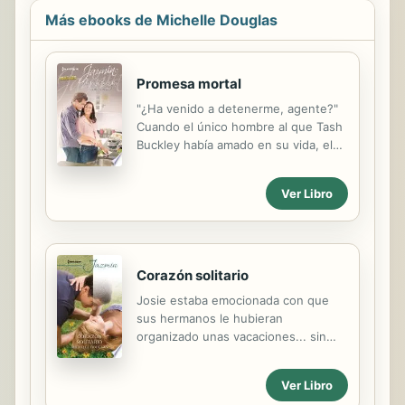
Más ebooks de Michelle Douglas
Promesa mortal
"¿Ha venido a detenerme, agente?"
Cuando el único hombre al que Tash
Buckley había amado en su vida, el
agente Mitchell King, le informó de
que iba a quedar bajo su custodia, la
Ver Libro
joven se sintió mucho más
preocupada por el efecto que seguía
provocándole su exnovio que por el
peligro en el que podría hallarse.
Recluida en la cabaña de Mitch, en
Corazón solitario
una playa desierta, resistirse al
Josie estaba emocionada con que
delicioso guardaespaldas quizás le
sus hermanos le hubieran
iba a resultar más complicado de lo
organizado unas vacaciones... sin
que parecía.
duda las necesitaba. El problema era
que no se trataba del lugar animado
Ver Libro
que ella habría esperado, sino de