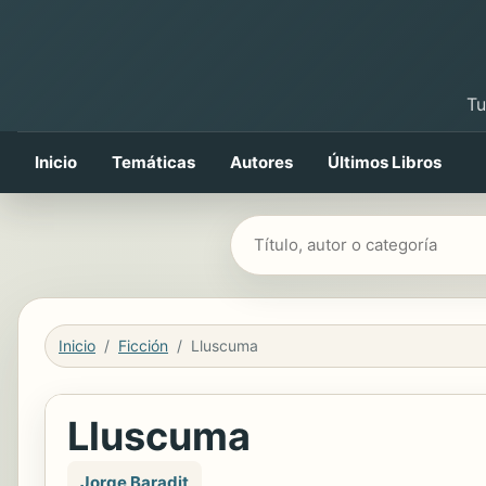
Tu
Inicio
Temáticas
Autores
Últimos Libros
Buscar libros
Inicio
Ficción
Lluscuma
Lluscuma
Jorge Baradit