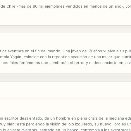
 de Chile -más de 80 mil ejemplares vendidos en menos de un año-, Jorg
tica aventura en el fin del mundo. Una joven de 18 años vuelve a su pue
 etnia Yagán, coincide con la repentina aparición de una mujer que sumir
increíbles fenómenos que sembrarán el terror y el desconcierto en la vi
n plena dictadura militar cruzada por fantásticos y pesadillescos...
un escritor desalentado, de un hombre en plena crisis de la mediana e
muy bien: está perdiendo la visión del ojo izquierdo, su nuevo libro es 
do lo aplasta mientras, sentado en un banco, contempla a los avestruces 