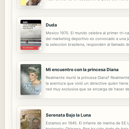
embargo, hace su aparición un fantasma del pa
Duda
Mexico 1970. El mundo celebra al primer tri-c
del marketing deportivo es convocado a una j
la seleccion brasilena, responden al llamado 
algunos patrocinadores parecen no estar muy 
Mi encuentro con la princesa Diana
Realmente murió la princesa Diana? Realment
la aventura que vivió un detective quien tie
red muy exclusiva que se encarga de hacer de
Serenata Bajo la Luna
Estamos en 1945. El infante de marina de EE.UU
horizonte: Okinawa. Ron ha sido dado de baj