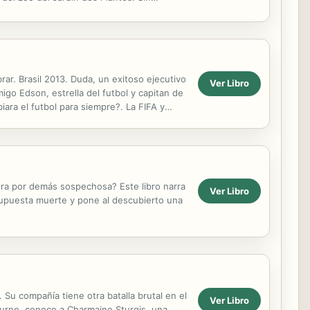
ituto. Él, la...
ar. Brasil 2013. Duda, un exitoso ejecutivo
Ver Libro
go Edson, estrella del futbol y capitan de
ara el futbol para siempre?. La FIFA y
za a tomar...
ra por demás sospechosa? Este libro narra
Ver Libro
supuesta muerte y pone al descubierto una
 Su compañía tiene otra batalla brutal en el
Ver Libro
urne, conoce a Charmaine Sturgis, una