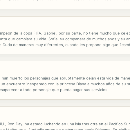
sado: Marie-Thérèse Lyoc, una antigua compañera de los tiempos del inst
ampeon de la copa FIFA. Gabriel, por su parte, no tiene mucho que celebr
unta que cambiara su vida. Sofia, su companera de muchos anos y su ami
de Duda de maneras muy diferentes, cuando les propone algo que ?cambi
de acuerdo, pero poco a poco Duda encuentra aliados y su idea comien
e han muerto los personajes que abruptamente dejan esta vida de mane
ne un encuentro inesperado con la princesa Diana a muchos años de su 
saparecer a todo personaje que pueda pagar sus servicios.
., Ron Day, ha estado luchando en una isla tras otra en el Pacífico Sur.
a en Melbourne, Australia antes de embarcarse hacia Okinawa. En Melbo