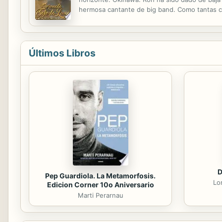
hermosa cantante de big band. Como tantas co
todos.
Últimos Libros
D
Pep Guardiola. La Metamorfosis.
Lo
Edicion Corner 10o Aniversario
Marti Perarnau