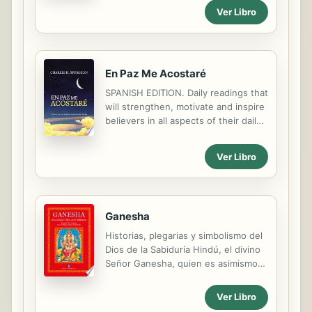
especial en la caridad, la oración y la
Ver Libro
gracia.
En Paz Me Acostaré
SPANISH EDITION. Daily readings that
will strengthen, motivate and inspire
believers in all aspects of their daily
lives. A devotional with deep Biblical
content and practical applications.
Ver Libro
Ganesha
Historias, plegarias y simbolismo del
Dios de la Sabiduría Hindú, el divino
Señor Ganesha, quien es asimismo
quien remueve los obstáculos de la
vida de Sus devotos.
Ver Libro