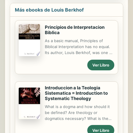
Más ebooks de Louis Berkhof
Principios de Interpretacion
Biblica
As a basic manual, Principles of
Biblical Interpretation has no equal.
Its author, Louis Berkhof, was one of
the most prominent evangelical
theologians of the 20th century
Ver Libro
when this book was published in
1950. Berkhof helps the reader take
the first steps toward grammatical,
Introduccion a la Teologia
historical, and theological
Sistematica = Introduction to
interpretation. He teaches Bible
Systematic Theology
students how to remove the
distance between the biblical author
What is a dogma and how should it
and the reader by understanding the
be defined? Are theology or
author's cultural context and
dogmatics necessary? What is the
discovering the author's purpose.
task of theology and what are the
Berkhof knows that when we study
Ver Libro
methods which it should use? What