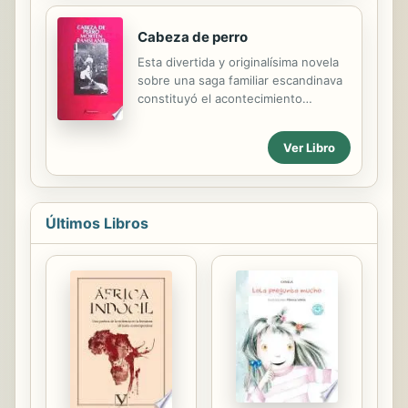
ensayo que...
Cabeza de perro
Esta divertida y originalísima novela
sobre una saga familiar escandinava
constituyó el acontecimiento
editorial del año 2005 en Dinamarca,
donde además de obtener un
Ver Libro
notable éxito de público —más de
cien mil ejemplares vendidos— fue
galardonada con los premios más
importantes, entre ellos Autor del
Últimos Libros
Año, Libro del Año y el Golden
Laurel, concedido por los libreros de
aquel país. Después de pasar unos
años en Ámsterdam intentando
abrirse camino como pintor, Asger
regresa a Dinamarca para despedirse
de su abuela Bjørk, que está a punto
de morir. De esta manera, el joven
se...