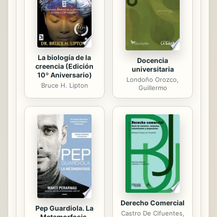
serie de evaluaciones y guías
prácticas que te ayudan a
personalizar tu plan y te permite
escribir las...
La biología de la
Docencia
creencia (Edición
universitaria
10º Aniversario)
Londoño Orozco,
Bruce H. Lipton
Guillermo
Derecho Comercial
Pep Guardiola. La
Castro De Cifuentes,
Metamorfosis.