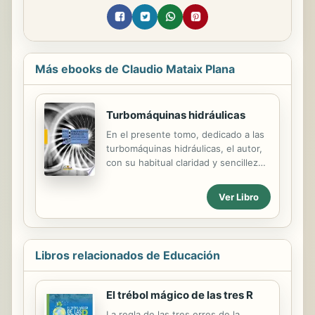
Más ebooks de Claudio Mataix Plana
Turbomáquinas hidráulicas
En el presente tomo, dedicado a las
turbomáquinas hidráulicas, el autor,
con su habitual claridad y sencillez
de lenguaje y formulación, va
combinando los fundamentos de
Ver Libro
estas máquinas con un exhaustivo
trabajo de recopilación y síntesis
sobre los criterios para el diseño y
uso de las mismas. Aduce múltiples
Libros relacionados de Educación
ejemplos de máquinas comerciales,
identificando sus características más
relevantes, y presenta numerosos
El trébol mágico de las tres R
ejercicios resueltos que abarcan
La regla de las tres erres de la