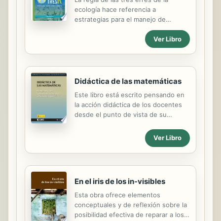
desde la simple aplicación de la
ecología hace referencia a
teoría elemental, hasta el diseño
estrategias para el manejo de
completo de los principales tipos de
residuos que buscan ser más
máquinas. El resultado es un...
Ver Libro
sustentables con el medio ambiente.
Este libro ofrece algunas actividades
para lograr esta convivencia.
Didáctica de las matemáticas
Este libro está escrito pensando en
la acción didáctica de los docentes
desde el punto de vista de su
práctica profesional. Se centra en la
lógica de las acciones profesionales
Ver Libro
unidas a la práctica docente en el
proceso de enseñanza y aprendizaje
de las Matemáticas; por ello
desarrolla los siguientes apartados:
En el iris de los in-visibles
las finalidades, la propuesta de
tareas, la evaluación, la planificación
Esta obra ofrece elementos
curricular, los procesos de
conceptuales y de reflexión sobre la
aprendizaje y la acción comunicativa.
posibilidad efectiva de reparar a los