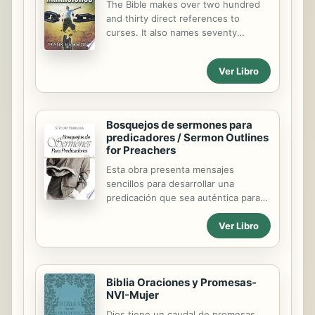
The Bible makes over two hundred
estudiado como especialista en el
and thirty direct references to
campo de las religiones comparadas.
curses. It also names seventy
Un capítulo está dedicado a la india,
specific sins that bring curses. The
país en donde también ella ha
author shows that curses are real
realizado investigaciones. De esta
Ver Libro
manera, historiadores,
antropólogos,...
Bosquejos de sermones para
predicadores / Sermon Outlines
for Preachers
Esta obra presenta mensajes
sencillos para desarrollar una
predicación que sea auténtica para
convertir corazones sinceros en
Ver Libro
vidas santas.
Biblia Oraciones y Promesas-
NVI-Mujer
Dios tiene un caudal de promesas