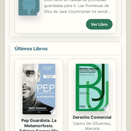
guardadas para ti. Las Promesas de
Dios de Jack Countryman ha vendido
más de 9 millones de ejemplares.
Ahora hemos combinado la edición
Ver Libro
clásica dePromesas de la Palabra de
Dios con oraciones personales,
relevantes y aplicables a cada etapa
de la vida, entrelazándolas a la vez
Últimos Libros
con el popular texto de la Nueva
Versión Internacional. A lo largo de
este libro, el lector hallará promesas
para cada semana, así como
oraciones específicamente
diseñadas para ayudarle a
sobrellevar cada etapa de la vida. Si
la Palabra de Dios es nuestro
Alimento Espiritual, la...
Derecho Comercial
Pep Guardiola. La
Castro De Cifuentes,
Metamorfosis.
Marcela
Edicion Corner 10o