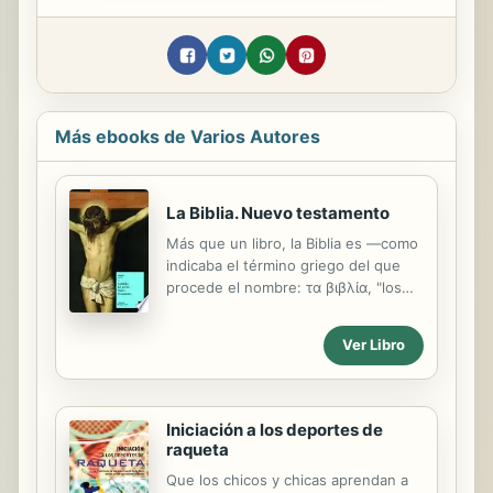
Más ebooks de Varios Autores
La Biblia. Nuevo testamento
Más que un libro, la Biblia es —como
indicaba el término griego del que
procede el nombre: τα βιβλία, "los
libros"— una colección de 74 libros,
los 47 del Antiguo Testamento y los
Ver Libro
27 del Nuevo, escritos a lo largo de
más de mil años y reunidos
posteriormente en un solo volumen.
En ella encontramos historia y
Iniciación a los deportes de
narraciones folklóricas, códigos de
raqueta
leyes y poemas, parábolas y
Que los chicos y chicas aprendan a
refranes, oráculos proféticos, cartas