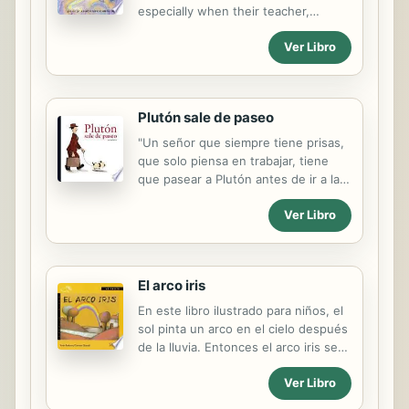
especially when their teacher,
protagonistas se embarcarán en una
Señorita Pulpo, picks them to work
peligrosa aventura que,
Ver Libro
on a project together. Original.
inesperadamente, los conducirá al
descubrimiento del misterio que
rodea su propio origen. (Serie
galardonada entre "Los mejores
Plutón sale de paseo
libros para...
"Un señor que siempre tiene prisas,
que solo piensa en trabajar, tiene
que pasear a Plutón antes de ir a la
oficina. Pero Plutón es un perro un
Ver Libro
tanto flotador, con un punto
aerostático, que orina en las nubes
mientras levita y lleva a su dueño en
volandas al trabajo"--
El arco iris
En este libro ilustrado para niños, el
sol pinta un arco en el cielo después
de la lluvia. Entonces el arco iris se
esconde en los caballitos de un
Ver Libro
carrusel para que los niños jueguen
con él.