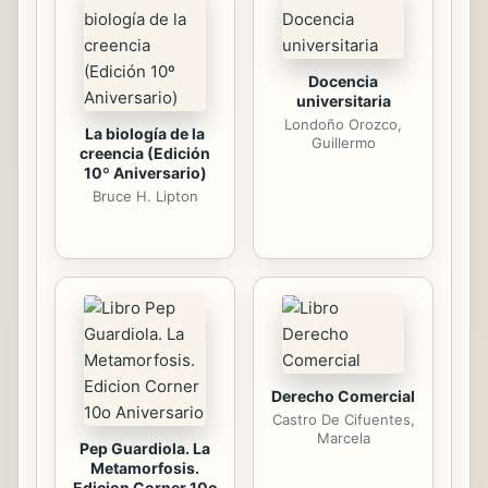
emplearlos como materiales de
construcción de estructuras de
pavimentos para carreteras y vías
urbanas. Se reportan los
Docencia
mecanismos de daño de pavimentos
universitaria
y las ecuaciones matemáticas...
Londoño Orozco,
La biología de la
Guillermo
creencia (Edición
10º Aniversario)
Bruce H. Lipton
Derecho Comercial
Castro De Cifuentes,
Marcela
Pep Guardiola. La
Metamorfosis.
Edicion Corner 10o