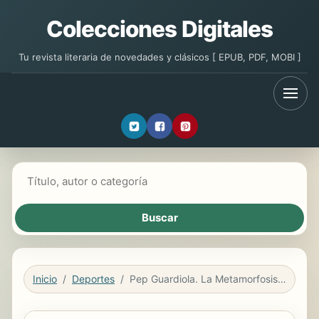
Colecciones Digitales
Tu revista literaria de novedades y clásicos [ EPUB, PDF, MOBI ]
Buscar libros
Inicio
Deportes
Pep Guardiola. La Metamorfosis. Edicion Corner 10o Aniversario