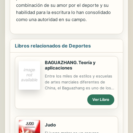
combinación de su amor por el deporte y su
habilidad para la escritura lo han consolidado
como una autoridad en su campo.
Libros relacionados de Deportes
BAGUAZHANG. Teoría y
aplicaciones
Entre los miles de estilos y escuelas
de artes marciales diferentes de
China, el Baguazhang es uno de los
más conocidos. Se caracteriza por
Ver Libro
combinar maniobras con las palmas
de las manos y técnicas al andar,
balanceándose o formando arcos
para caminar y girar, uniendo cada
paso al siguiente. Este libro es una
Judo
guía de entrenamiento completa para
El juego motor es un recurso