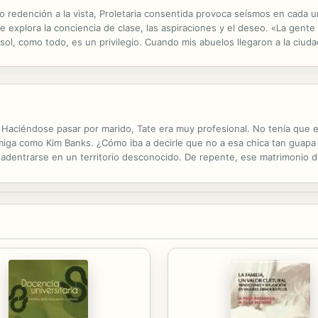
 o redención a la vista, Proletaria consentida provoca seísmos en cada u
que explora la conciencia de clase, las aspiraciones y el deseo. «La gen
 el sol, como todo, es un privilegio. Cuando mis abuelos llegaron a la ci
tros pisos. Cuando mis padres se casaron lo único que podían permitirse
? Haciéndose pasar por marido, Tate era muy profesional. No tenía que 
ga como Kim Banks. ¿Cómo iba a decirle que no a esa chica tan guapa 
 adentrarse en un territorio desconocido. De repente, ese matrimonio d
able... para los dos. ¿Se convertiría el soltero de oro en un hombre de