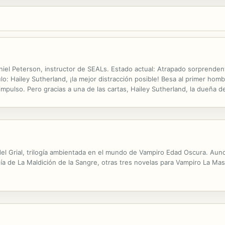
niel Peterson, instructor de SEALs. Estado actual: Atrapado sorprenden
ulo: Hailey Sutherland, ¡la mejor distracción posible! Besa al primer ho
 impulso. Pero gracias a una de las cartas, Hailey Sutherland, la dueña 
terson. Rumores Cindi Myers Durante diez años, Taylor Reed había sido l
 del Grial, trilogía ambientada en el mundo de Vampiro Edad Oscura. Au
ogía de La Maldición de la Sangre, otras tres novelas para Vampiro La 