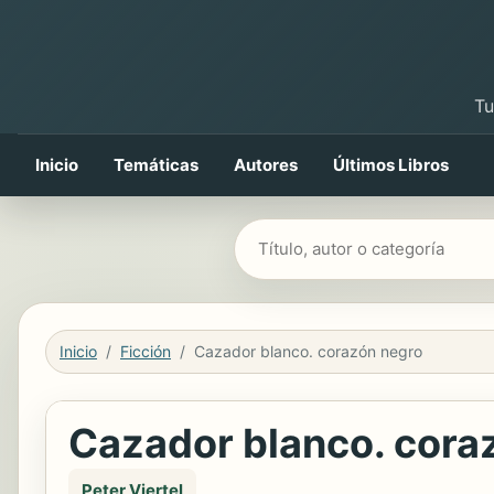
Tu
Inicio
Temáticas
Autores
Últimos Libros
Buscar libros
Inicio
Ficción
Cazador blanco. corazón negro
Cazador blanco. cora
Peter Viertel