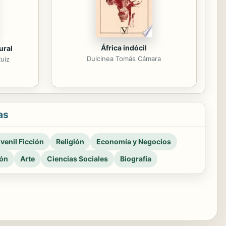
África indócil
ural
Dulcinea Tomás Cámara
Ruiz
as
venil Ficción
Religión
Economía y Negocios
ión
Arte
Ciencias Sociales
Biografía