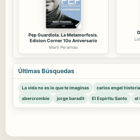
D
Pep Guardiola. La Metamorfosis.
Lo
Edicion Corner 10o Aniversario
Marti Perarnau
Últimas Búsquedas
La vida no es lo que te imaginas
carlos engel histori
abercrombie
jorge baradit
El Espiritu Santo
el