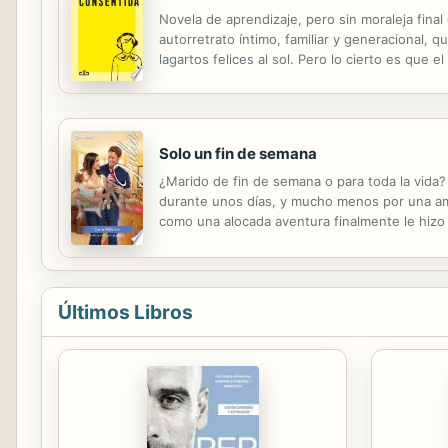
Novela de aprendizaje, pero sin moraleja final
autorretrato íntimo, familiar y generacional, 
lagartos felices al sol. Pero lo cierto es que
permitirse era un segundo piso con vistas a o
Solo un fin de semana
¿Marido de fin de semana o para toda la vida
durante unos días, y mucho menos por una ami
como una alocada aventura finalmente le hizo
apariencias comenzó a parecer muy real y agrad
Últimos Libros