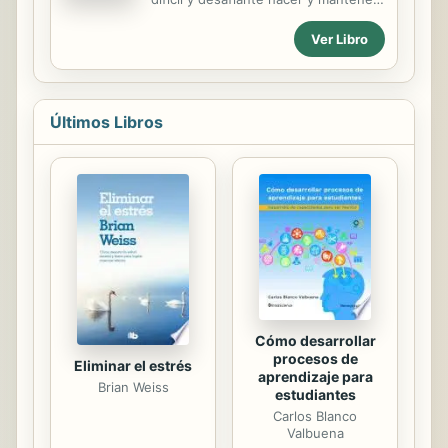
su progreso. Ganar peso de nuevo y
Ver Libro
más después de perderlo sucede
con más frecuencia de lo que usted
piensa y puede que lo haya
experimentado usted mismo en sus
experiencias pasadas de pérdida de
Últimos Libros
peso. ¡En las páginas de este libro
verás cómo evitar que eso suceda!
Además de perder peso y
mantenerlo, aprenderá a sanar su
cuerpo y a mejorar su rendimiento
en muchas áreas diferentes
haciendo ejercicio, comiendo bien y
mucho más. Dentro de este libro
encontrará una gran cantidad...
Cómo desarrollar
procesos de
Eliminar el estrés
aprendizaje para
Brian Weiss
estudiantes
Carlos Blanco
Valbuena