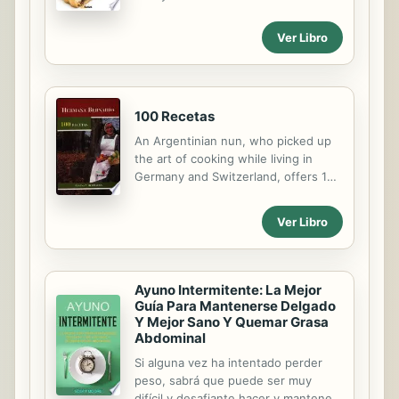
costumbres de todo un retablo de
que admiten es infinita y este libro
ruines, que son los criados al
sólo incluye distintas opciones que
Ver Libro
servicio de un cardenal de la curia
esperamos sean el disparador para
romana. La Roma que encontramos
nuevas recetas.
en la obra...
100 Recetas
An Argentinian nun, who picked up
the art of cooking while living in
Germany and Switzerland, offers 100
exquisite recipes and tips for those
who turn cooking into a service of
Ver Libro
love.
Ayuno Intermitente: La Mejor
Guía Para Mantenerse Delgado
Y Mejor Sano Y Quemar Grasa
Abdominal
Si alguna vez ha intentado perder
peso, sabrá que puede ser muy
difícil y desafiante hacer y mantener