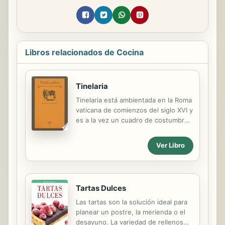
Libros relacionados de Cocina
Tinelaria
Tinelaria está ambientada en la Roma
vaticana de comienzos del siglo XVI y
es a la vez un cuadro de costumbres
y una comedia burlesca. Como
cuadro de costumbres, nos permite
Ver Libro
conocer numerosos detalles de la
forma de comer de la época
(nombres de platos, utensilios y
oficios de la cocina, rituales de la
Tartas Dulces
mesa, abastecimiento, organización y
orden del servicio del comedor, etc.).
Las tartas son la solución ideal para
Como comedia burlesca, escenifica
planear un postre, la merienda o el
los robos, trapicheos y malas
desayuno. La variedad de rellenos