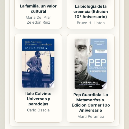
La familia, un valor
La biología de la
cultural
creencia (Edición
10º Aniversario)
María Del Pilar
Zeledón Ruiz
Bruce H. Lipton
Italo Calvino:
Pep Guardiola. La
Universos y
Metamorfosis.
paradojas
Edicion Corner 10o
Aniversario
Carlo Ossola
Marti Perarnau