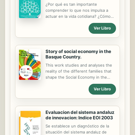
Vehículos Automóviles,
¿Por qué es tan importante
perteneciente a la familia profesional
comprender lo que nos impulsa a
de Transporte y Mantenimiento de
actuar en la vida cotidiana? ¿Cómo
Vehículos.;Este contenido es válido
tomamos decisiones? ¿Qué
además para los ciclos formativos de
Ver Libro
estructuras de pensamiento
Técnico en Electromecánica de
seguimos para determinar nuestras
Maquinaria y de Técnico en
elecciones? En esta guía encontrará
Mantenimiento...
una explicación sencilla, clara y
Story of social economy in the
completa de lo que significa tomar
Basque Country.
una decisión y cómo mejorar el
proceso de elección ante la
This work studies and analyses the
incertidumbre. Todos los días las
reality of the different families that
personas tienen que hacer
shape the Social Economy in the
estimaciones, evaluaciones y
Basque Country: Cooperatives,
decisiones sobre miles de
Ver Libro
Labour Companies, Special
posibilidades. La ciencia ha
Employment Centers, Work
demostrado que los expertos en la
Integration Social Enterprises,
toma de decisiones eligen de forma
Fishermen’s Guilds, Agricultural
Evaluacion del sistema andaluz
diferente a las personas...
Transformation Societies, Mutual
de innovacion: Indice EOI 2003
Societies, Associations, and
Foundations. An aggregate study of
Se establece un diagnóstico de la
the Social Economy in the Basque
situación del sistema andaluz de