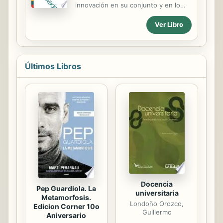
Country is also carried out and a
innovación en su conjunto y en lo
reference to the Solidarity Economy
que se refiere a los principales
is made.For each of them, its specific
Ver Libro
agentes que en él intervienen
legal structure is analyzed, updated
socio-economic data is provided,
their associative structure is...
Últimos Libros
Docencia
Pep Guardiola. La
universitaria
Metamorfosis.
Londoño Orozco,
Edicion Corner 10o
Guillermo
Aniversario