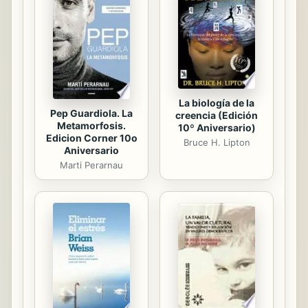
e interpretación de estos
gigantescos y crecientes volúmenes
de información, aunado a las
poderosísimas tecnologías
comunicacionales e informáticas,
disponen de un...
La biología de la
Pep Guardiola. La
creencia (Edición
Metamorfosis.
10º Aniversario)
Edicion Corner 10o
Bruce H. Lipton
Aniversario
Marti Perarnau