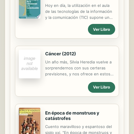
Hoy en día, la utilización en el aula
de las tecnologías de la información
y la comunicación (TIC) supone un
desafío para el docente de alumnado
Ver Libro
con discapacidad (diversidad
funcional), ya que el aprendizaje con
TIC constituye para las personas con
necesidades educativas especiales
Cáncer (2012)
una herramienta fundamental para
que alcancen un aprendizaje integral.
Un año más, Silvia Heredia vuelve a
Además, estas tecnologías
sorprendernos con sus certeras
contribuyen al fomento de la
previsiones, y nos ofrece en estos
interacción y la participación activa, a
libros la más detallada información
la vez que son una fuente de
sobre lo que el 2012 nos depara en
Ver Libro
motivación para adquirir
los aspectos más importantes de
conocimientos. Así, el uso educativo
nuestra vida (salud, trabajo, amor,
y las actitudes que muestre el
vida familiar...). Además proporciona
profesorado en...
en estas páginas la información más
En época de monstruos y
exhaustiva sobre la personalidad de
catástrofes
cada signo, su relación con los
Cuento maravilloso y espantoso del
demás y la influencia del
siglo xxi, "En época de monstruos y
ascendente, incluyendo indicaciones