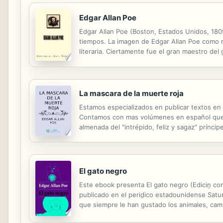
Edgar Allan Poe
Edgar Allan Poe (Boston, Estados Unidos, 1809
tiempos. La imagen de Edgar Allan Poe como mó
literaria. Ciertamente fue el gran maestro del 
tanto desde sus escritos teóricos como en su 
La mascara de la muerte roja
Estamos especializados en publicar textos en
Contamos con mas volúmenes en español que cua
almenada del "intrépido, feliz y sagaz" prínc
terrible plaga con síntomas espantosos que se 
El gato negro
Este ebook presenta El gato negro (Edicin̤ com
publicado en el perid̤ico estadounidense Satu
que siempre le han gustado los animales, camb
protagonista nos desvela su interior y sus vi