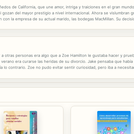
edos de California, que une amor, intriga y traiciones en el gran mund
i gozan del mayor prestigio a nivel internacional. Ahora se vislumbran g
ión con la empresa de su actual marido, las bodegas MacMillan. Su decis
ophia, y el joven Tyler MacMillan, obligados a trabajar juntos a pesar del
a otras personas era algo que a Zoe Hamilton le gustaba hacer y prueb
e verano era curarse las heridas de su divorcio. Jake pensaba que había
ía lo contrario. Zoe no pudo evitar sentir curiosidad, pero iba a necesi
e.