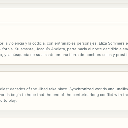
r la violencia y la codicia, con entrañables personajes. Eliza Sommers e
fornia. Su amante, Joaquín Andieta, parte hacia el norte decidido a enco
ero, y la búsqueda de su amante en una tierra de hombres solos y prostitu
uera de lo común. Eliza recibe ayuda y afecto de Tao Chi'en, un...
odiest decades of the Jihad take place. Synchronized worlds and unallie
orlds begin to hope that the end of the centuries-long conflict with the 
d to play.