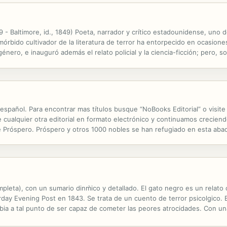
 - Baltimore, id., 1849) Poeta, narrador y crítico estadounidense, uno 
rbido cultivador de la literatura de terror ha entorpecido en ocasiones
género, e inauguró además el relato policial y la ciencia-ficción; pero, so
praxis literaria, demostrando que su potencial expresivo nada...
 español. Para encontrar mas títulos busque “NoBooks Editorial” o vis
lquier otra editorial en formato electrónico y continuamos creciendo. 
ipe Próspero. Próspero y otros 1000 nobles se han refugiado en esta abad
ha extendido sobre la tierra. Las víctimas son superados por los "dolor
pleta), con un sumario dinm̀ico y detallado. El gato negro es un relato 
rday Evening Post en 1843. Se trata de un cuento de terror psicolg̤ico
ia a tal punto de ser capaz de cometer las peores atrocidades. Con una 
vencias con sus animales domšticos y su esposa. Edgar Allan Poe (1809 -.