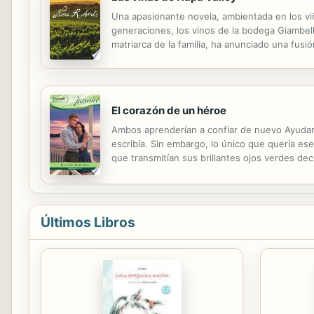
Una apasionante novela, ambientada en los viñ
generaciones, los vinos de la bodega Giambell
matriarca de la familia, ha anunciado una fus
especial entre su nieta y principal heredera, S
El corazón de un héroe
Ambos aprenderían a confiar de nuevo Ayudar 
escribía. Sin embargo, lo único que quería es
que transmitían sus brillantes ojos verdes dec
un hombre tan decidido a mantenerse distant
Últimos Libros