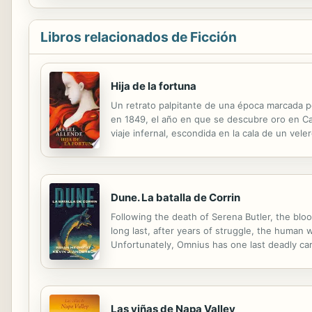
Libros relacionados de Ficción
Hija de la fortuna
Un retrato palpitante de una época marcada po
en 1849, el año en que se descubre oro en Cali
viaje infernal, escondida en la cala de un vel
transforman a la joven inocente en una mujer f
Dune. La batalla de Corrin
Following the death of Serena Butler, the blo
long last, after years of struggle, the human w
Unfortunately, Omnius has one last deadly car
Las viñas de Napa Valley