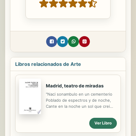
Libros relacionados de Arte
Madrid, teatro de miradas
"Naci sonambulo en un cementerio
Poblado de espectros y de noche,
Cante en la noche un sol que crei
mio Y vi como el sol se me eclipsaba.
Pero en el canto mi sol sobrevivia Y
Ver Libro
era sol la noche apunalada. Hijo soy
del cementerio oscuro Padre de un