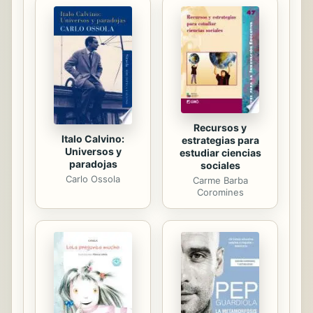
Landaburu y Gurutz Jáuregui, entre
otros políticos e intelectuales.
Recursos y
Italo Calvino:
estrategias para
Universos y
estudiar ciencias
paradojas
sociales
Carlo Ossola
Carme Barba
Coromines