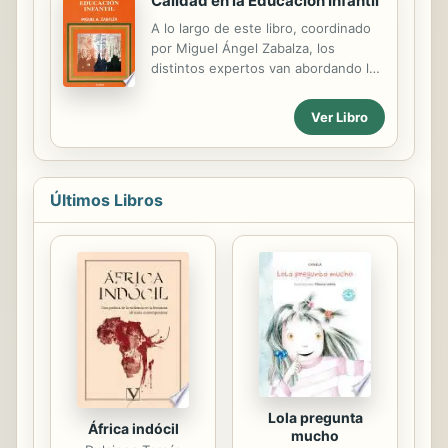
Calidad en la Educación Infantil
la funci n de la biblioteca y del
A lo largo de este libro, coordinado
bibliotecario en los distintos niveles
por Miguel Ángel Zabalza, los
de ense anza? la mayor parte de las
distintos expertos van abordando los
bibliotecas actuales son bibliotecas
aspectos fundamentales de una
del pasado. Est n relegadas a lugares
Educación Infantil de Calidad, para
inc modos y reducidos, con
Ver Libro
llegar a perfilar las características
mobiliario inapropiado y materiales
concretas que debe tener una
escasos y obsoletos; generalmente
escuela infantil del presente y del
las atiende...
futuro: desde la cultura de la
Últimos Libros
infancia, los valores y creencias,
hasta la programación de aula y la
organización de los espacios y
tiempos, avalado todo ello por la
descripción de experiencias y
realizaciones de centros modélicos,
como las Escuelas Infantiles
Municipales de Módena o el currículo
High/Scope (con sus ...
Lola pregunta
África indócil
mucho