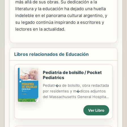
más allá de sus obras. Su dedicación a la
literatura y la educación ha dejado una huella
indeleble en el panorama cultural argentino, y
su legado continúa inspirando a escritores y
lectores en la actualidad.
Libros relacionados de Educación
Pediatria de bolsillo / Pocket
Pediatrics
Pediatr�a de bolsillo, obra redactada
por residentes y m�dicos adjuntos
del Massachusetts General Hospital
for Children, conserva el estilo de
Medicina de bolsillo, una de las obras
Ver Libro
m�s vendidas y populares entre
estudiantes de medicina,
especialistas en medicina interna y