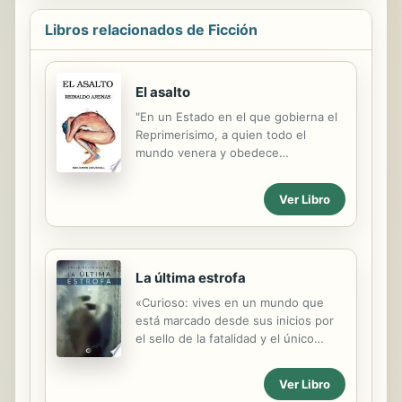
Libros relacionados de Ficción
El asalto
"En un Estado en el que gobierna el
Reprimerisimo, a quien todo el
mundo venera y obedece
ciegamente, el protagonista-
narrador, un misantropo obsesionado
Ver Libro
por encontrar a su madre a fin de
aniquilarla con sus propias manos, se
convierte en agente de la
Contrasusurracion para -con el
La última estrofa
pretexto de reprimir cualquier
movimiento insurgente- llevar a cabo
«Curioso: vives en un mundo que
su venganza personal. Suerte de
está marcado desde sus inicios por
arida fabula sobre el destino del
el sello de la fatalidad y el único
genero humano cuando el estado se
desahogo plausible es una cerveza
impone por encima de sus suenos o
helada, el onanismo y la lectura.
Ver Libro
proyectos. Es tal vez la novela mas
Debería decir algo nuevo y, sin