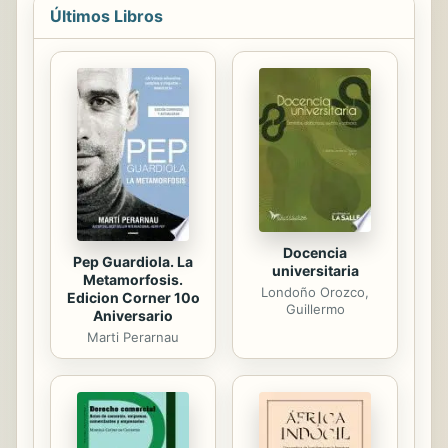
and whose home she had just left
Últimos Libros
ten days earlier. On her return to
New York City by way of ocean liner
and in the course of being arrested
for murder she meets a young
reporter by the name of Stephen
Hauk. It is a story of deep love and
emotion with determination to
succeed under all circumstances that
will leave you in awe of Emmy...
Docencia
Pep Guardiola. La
universitaria
Metamorfosis.
Londoño Orozco,
Edicion Corner 10o
Guillermo
Aniversario
Marti Perarnau