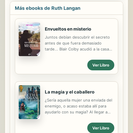
Más ebooks de Ruth Langan
Envueltos en misterio
Juntos debían descubrir el secreto
antes de que fuera demasiado
tarde... Blair Colby acudió a la casa
de campo de su difunta tía con la
intención de pasar un nostálgico
Ver Libro
verano en La Ensenada del Diablo.
Pero al llegar allí descubrió que la
vivienda había sido saqueada. Blair
no imaginaba el motivo, pero tenía
intención de averiguarlo, así que
La magia y el caballero
requirió la ayuda de Courtney
¿Sería aquella mujer una enviada del
Brennan, la bella vecina que había
enemigo, o acaso estaba allí para
cuidado de la casa desde la muerte
ayudarlo con su magia? Al llegar a
de su tía. Después de un fracaso
casa, el guerrero Andrew Ross
sentimental, Courtney había
descubrió que su castillo había sido
prometido no volver a enamorarse,
Ver Libro
pasto de las llamas; su padre y todos
pero Blair estaba dispuesto a lograr