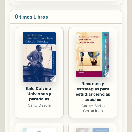
espeluznante sobre la habitación.
Abrumada por el miedo, Katherine se
retiró de la escena y su voz atravesó
Últimos Libros
el aire con un grito desesperado
pidiendo ayuda.
Recursos y
Italo Calvino:
estrategias para
Universos y
estudiar ciencias
paradojas
sociales
Carlo Ossola
Carme Barba
Coromines