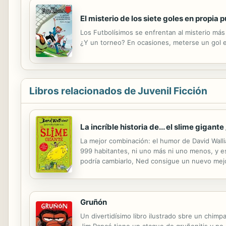
El misterio de los siete goles en propia 
Los Futbolísimos se enfrentan al misterio más
¿Y un torneo? En ocasiones, meterse un gol e
Libros relacionados de Juvenil Ficción
La incríble historia de... el slime gigante
La mejor combinación: el humor de David Wallia
999 habitantes, ni uno más ni uno menos, y es
podría cambiarlo, Ned consigue un nuevo mejo
Y tampoco es un slime cualquiera: ¡es un sli
Gruñón
Un divertidísimo libro ilustrado sbre un chim