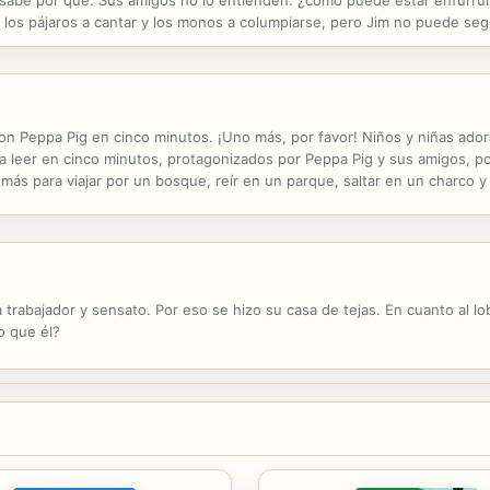
o sabe por qué. Sus amigos no lo entienden: ¿cómo puede estar enfurr
s, los pájaros a cantar y los monos a columpiarse, pero Jim no puede seg
os necesitamos ser un poco gruñones?
on Peppa Pig en cinco minutos. ¡Uno más, por favor! Niños y niñas ador
a leer en cinco minutos, protagonizados por Peppa Pig y sus amigos, po
más para viajar por un bosque, reír en un parque, saltar en un charco y
oches en cinco minutos para el momento mágico del día.
 trabajador y sensato. Por eso se hizo su casa de tejas. En cuanto al lo
o que él?