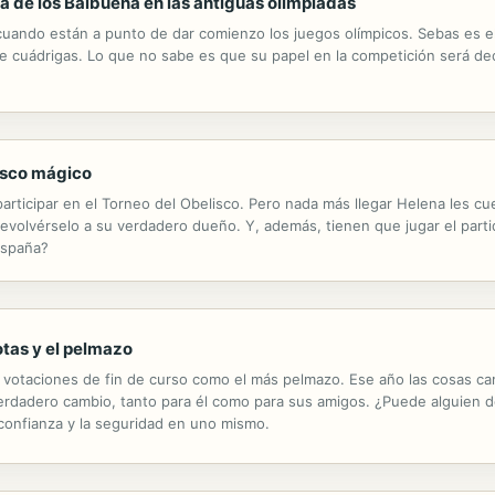
a de los Balbuena en las antiguas olimpiadas
cuando están a punto de dar comienzo los juegos olímpicos. Sebas es el
 de cuádrigas. Lo que no sabe es que su papel en la competición será dec
lisco mágico
participar en el Torneo del Obelisco. Pero nada más llegar Helena les c
devolvérselo a su verdadero dueño. Y, además, tienen que jugar el part
España?
otas y el pelmazo
 votaciones de fin de curso como el más pelmazo. Ese año las cosas c
verdadero cambio, tanto para él como para sus amigos. ¿Puede alguien
 confianza y la seguridad en uno mismo.