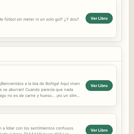
Ver Libro
e fútbol sin meter ni un solo gol? ¿Y dos?
¡Bienvenidos a la Isla de Boñiga! Aquí viven
Ver Libro
ños se aburran! Cuando parecía que nada
go no es de carne y hueso... ¡es un slime!
a lidiar con los sentimientos confusos.
Ver Libro