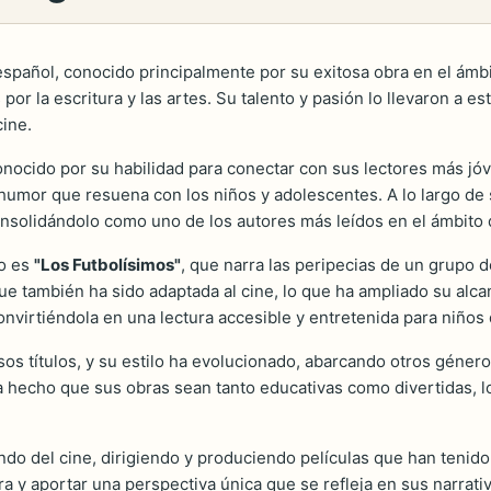
pañol, conocido principalmente por su exitosa obra en el ámbito 
por la escritura y las artes. Su talento y pasión lo llevaron a es
cine.
onocido por su habilidad para conectar con sus lectores más jóv
humor que resuena con los niños y adolescentes. A lo largo de 
onsolidándolo como uno de los autores más leídos en el ámbito de
go es
"Los Futbolísimos"
, que narra las peripecias de un grupo de
que también ha sido adaptada al cine, lo que ha ampliado su alc
nvirtiéndola en una lectura accesible y entretenida para niños
os títulos, y su estilo ha evolucionado, abarcando otros géneros
 hecho que sus obras sean tanto educativas como divertidas, lo
o del cine, dirigiendo y produciendo películas que han tenido 
 y aportar una perspectiva única que se refleja en sus narrati