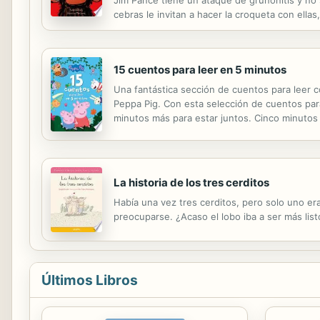
Jim Pancé tiene un ataque de gruñonitis y n
cebras le invitan a hacer la croqueta con ella
poquito. ¿No será que de vez en cuando tod
15 cuentos para leer en 5 minutos
Una fantástica sección de cuentos para leer c
Peppa Pig. Con esta selección de cuentos par
minutos más para estar juntos. Cinco minutos 
fantásticos personajes. Cuentos de buenas n
La historia de los tres cerditos
Había una vez tres cerditos, pero solo uno era
preocuparse. ¿Acaso el lobo iba a ser más list
Últimos Libros