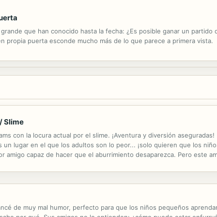
puerta
 grande que han conocido hasta la fecha: ¿Es posible ganar un partido d
n propia puerta esconde mucho más de lo que parece a primera vista.
 / Slime
ms con la locura actual por el slime. ¡Aventura y diversión aseguradas! 
 un lugar en el que los adultos son lo peor... ¡solo quieren que los ni
r amigo capaz de hacer que el aburrimiento desaparezca. Pero este ami
me capaz de transformarse gracias al superpoder del SLIMEPOWER!...
pancé de muy mal humor, perfecto para que los niños pequeños aprendan 