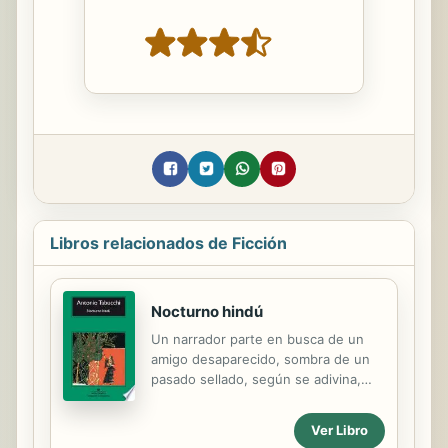
Libros relacionados de Ficción
Nocturno hindú
Un narrador parte en busca de un
amigo desaparecido, sombra de un
pasado sellado, según se adivina,
por una definitiva ruptura. Bombay,
Madrás, Goa, hitos de un itinerario
Ver Libro
por una India avistada desde