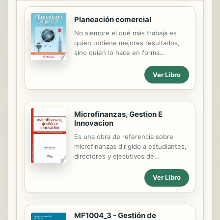
Planeación comercial
No siempre el qué más trabaja es
quien obtiene mejores resultados,
sino quien lo hace en forma
eficiente, esta guía amigable
conduce al lector, paso a paso, en la
Ver Libro
tarea relativa al desarrollo del plan
estratégico de mercadotecnia para
diversos tipos de organizaciones,
aborda la planeación comercial desde
Microfinanzas, Gestion E
un enfoque práctico y estratégico,
Innovacion
desglosando el plan de
Es una obra de referencia sobre
mercadotecnia en los planes
microfinanzas dirigido a estudiantes,
auxiliares de nivel inferior.
directores y ejecutivos de
instituciones microfinancieras,
organismos del sector y entidades
Ver Libro
gubernamentales. Se definen
conceptos basicos, la historia de
instituciones microfinancieras de
MF1004_3 - Gestión de
importancia mundial y los elementos