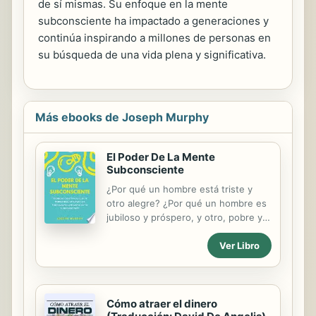
de sí mismas. Su enfoque en la mente
subconsciente ha impactado a generaciones y
continúa inspirando a millones de personas en
su búsqueda de una vida plena y significativa.
Más ebooks de Joseph Murphy
El Poder De La Mente
Subconsciente
¿Por qué un hombre está triste y
otro alegre? ¿Por qué un hombre es
jubiloso y próspero, y otro, pobre y
mísero? ¿Por qué un hombre está
Ver Libro
temeroso y lleno de ansiedad y otro
exuda fe y confianza? ¿Por qué un
hombre tiene una hermosa y
elegante mansión mientras que otro
arrastra una mezquina existencia en
Cómo atraer el dinero