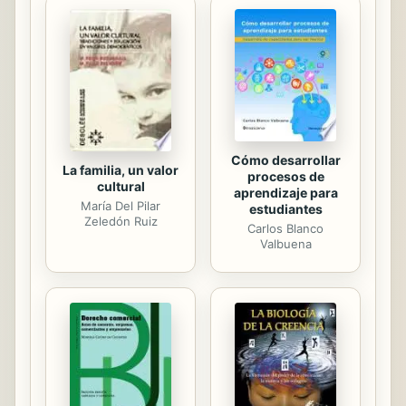
fútbol como metáfora para el trabajo
del mánager y el funcionamiento de
sus organizaciones. El libro va más
allá de los ejemplos típicos y tópicos
de motivación y teambuilding. El
mundo del fútbol le sirve para hablar
de una manera...
Cómo desarrollar
La familia, un valor
procesos de
cultural
aprendizaje para
María Del Pilar
estudiantes
Zeledón Ruiz
Carlos Blanco
Valbuena