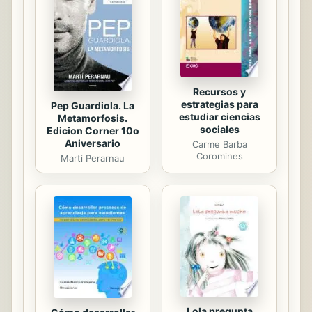
la luz por lo que deberán elegir entre
quedarse en aquel mundo de por
vida o comenzar una cacería donde
ellos son la presa a abatir.
Recursos y
estrategias para
Pep Guardiola. La
estudiar ciencias
Metamorfosis.
sociales
Edicion Corner 10o
Aniversario
Carme Barba
Coromines
Marti Perarnau
Lola pregunta