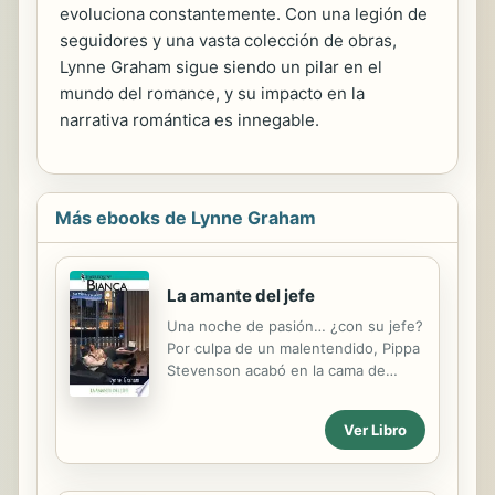
evoluciona constantemente. Con una legión de
seguidores y una vasta colección de obras,
Lynne Graham sigue siendo un pilar en el
mundo del romance, y su impacto en la
narrativa romántica es innegable.
Más ebooks de Lynne Graham
La amante del jefe
Una noche de pasión… ¿con su jefe?
Por culpa de un malentendido, Pippa
Stevenson acabó en la cama de
Andreo D’Alessio. Esperaba que su
nuevo jefe fuera bajito, gordo y
Ver Libro
calvo… ¡no aquel dios italiano! La
experiencia fue increíble, aunque
Pippa acabó muerta de vergüenza.