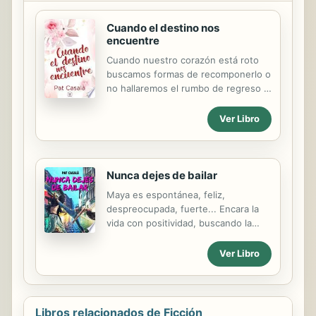
Cuando el destino nos
encuentre
Cuando nuestro corazón está roto
buscamos formas de recomponerlo o
no hallaremos el rumbo de regreso a
la felicidad perdida. Quizás a veces el
destino solo es caprichoso, pero
Ver Libro
siembre acaba encontrándonos.
Nunca dejes de bailar
Maya es espontánea, feliz,
despreocupada, fuerte... Encara la
vida con positividad, buscando la
felicidad en los pequeños
momentos, sin agobiarse con el
Ver Libro
rumbo que puedan tomar sus
decisiones. Aunque la vida le aseste
golpes, ella siempre consigue
quedarse con la mejor parte de lo
Libros relacionados de Ficción