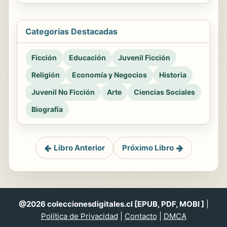
Categorías Destacadas
Ficción
Educación
Juvenil Ficción
Religión
Economía y Negocios
Historia
Juvenil No Ficción
Arte
Ciencias Sociales
Biografía
Libro Anterior
Próximo Libro
@2026 coleccionesdigitales.cl [EPUB, PDF, MOBI ]
|
Política de Privacidad
|
Contacto
|
DMCA