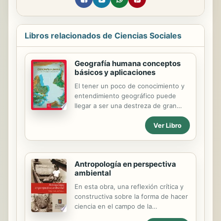
Libros relacionados de Ciencias Sociales
Geografía humana conceptos
básicos y aplicaciones
El tener un poco de conocimiento y
entendimiento geográfico puede
llegar a ser una destreza de gran
utilidad. Esta destreza geográfica
Ver Libro
implica pensar espacialmente, en
otras palabras, el tener la habilidad
de comprender y contextualizar las
distribuciones y variaciones que
Antropología en perspectiva
existen en nuestro entorno. Tales
ambiental
distribuciones y variaciones pueden
ser eventos y fenómenos naturales,
En esta obra, una reflexión crítica y
como las formaciones terrestres, las
constructiva sobre la forma de hacer
variaciones climáticas entre
ciencia en el campo de la
diferentes lugares, o la distribución
antropología ambiental. El profesor