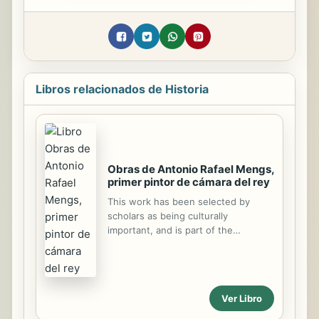
Libros relacionados de Historia
Obras de Antonio Rafael Mengs,
primer pintor de cámara del rey
This work has been selected by
scholars as being culturally
important, and is part of the
knowledge base of civilization as we
know it. This work was reproduced
from the original artifact, and
remains as true to the original work
Ver Libro
as possible. Therefore, you will see
the original copyright references,