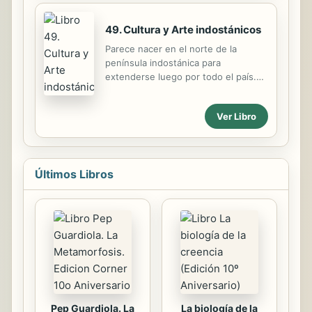
el éxito...
49. Cultura y Arte indostánicos
Parece nacer en el norte de la
península indostánica para
extenderse luego por todo el país.
En su época más tardía se extiende
por Java e Indochina y otras zonas
Ver Libro
del Índico. Presentamos aquí una
breve muestra de sus producciones
más notorias y conocidas que sin
duda tuvieron cierta influencia en el
Últimos Libros
arte occidental a partir del
renacimiento pues el comercio con
los países Índicos se intensificó a
partir de esas fechas.
Pep Guardiola. La
La biología de la