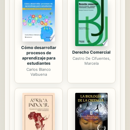
léxico ni considerados en los
estudios históricos de la lengua
española. El DETEMA ofrece junto a
la interpretación conceptual el
contexto en el que se inserta cada
una de las voces estudiadas en
todos los...
Cómo desarrollar
Derecho Comercial
procesos de
aprendizaje para
Castro De Cifuentes,
estudiantes
Marcela
Carlos Blanco
Valbuena