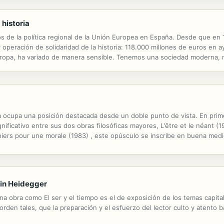
 historia
os de la política regional de la Unión Europea en España. Desde que en 
peración de solidaridad de la historia: 118.000 millones de euros en a
uropa, ha variado de manera sensible. Tenemos una sociedad moderna, n
 crecimiento económico ha sido espectacular. Un ejemplo de prosperidad
a ocupa una posición destacada desde un doble punto de vista. En primer
ificativo entre sus dos obras filosóficas mayores, L'être et le néant (19
hiers pour une morale (1983) , este opúsculo se inscribe en buena medi
us principios ontológicos, en tenso diálogo con la problemática de la...
rtin Heidegger
a obra como El ser y el tiempo es el de exposición de los temas capital
rden tales, que la preparación y el esfuerzo del lector culto y atento 