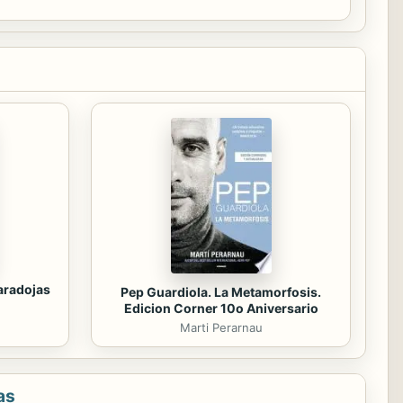
paradojas
Pep Guardiola. La Metamorfosis.
Edicion Corner 10o Aniversario
Marti Perarnau
as