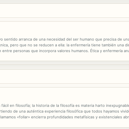
yo sentido arranca de una necesidad del ser humano que precisa de una 
ica, pero que no se reducen a ella: la enfermería tiene también una dim
 entre personas que incorpora valores humanos. Ética y enfermería ana
la complejidad de los conflictos morales a los que han de enfrentarse ...
fácil en filosofía; la historia de la filosofía es materia harto inexpugn
tiendo de una auténtica experiencia filosófica que todos hayamos vivido
e llamamos «follar» encierra profundidades metafísicas y existenciales 
destinados a convertirse en catedráticos de estética, sino que es...