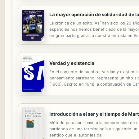
La mayor operación de solidaridad de la
La crónica de un éxito. Así han sido los 20 añ
españoles nos hemos beneficiado de la mayor o
en gran parte gracias a nuestra entrada en E
públicos, un sistema democrático estable y el
Verdad y existencia
En el conjunto de su obra, Verdad y existenci
pensamiento sartreano, representa un hito sign
(1960). Escrito en 1948, a continuación de Ca
sartreanas para fundamentar una ética desde s
Introducción a el ser y el tiempo de Ma
Método para abrir paso a la comprensión de un
partiendo de una terminología y siguiendo un o
sentido que el autor les da.