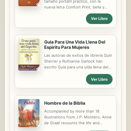
tamaño portátil práctico, con la
palabras, que resumen la oración y la
nueva letra Comfort Print, bella y
espiritualidad de Teresita, vamos a
fácil de leer, en tamaño grande
intentar...
Ver Libro
Guia Para Una Vida Llena Del
Espiritu Para Mujeres
Las autoras de exitos de libreria Quin
Sherrer y Ruthanne Garlock han
escrito Guia para una uida llena del
Espiritu a fin de ayudar a las mujeres
a descubrir una vida cristiana llena
Ver Libro
de poder. Si anhela caminar mas
cerca de Dios y tener un testimonio
mas poderoso, si quiere que
sucedan cosas cuando ora, este libro
Hombre de la Biblia
es para usted.
Accompanied by more than 18
illustrations from J.P. Montero, Anne
de Graaf recounts the life and
travels of the apostle who helped