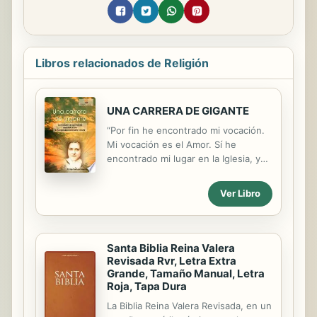
Libros relacionados de Religión
UNA CARRERA DE GIGANTE
“Por fin he encontrado mi vocación.
Mi vocación es el Amor. Sí he
encontrado mi lugar en la Iglesia, y
este lugar, ¡oh, Dios mío!, me lo has
dado Tú. En el corazón de la Iglesia
Ver Libro
seré el Amor, así lo seré todo”. Este
texto que se repite sin cesar, que se
cita muchísimas veces, es inagotable
en cuanto al contenido: es tan
Santa Biblia Reina Valera
sumamente denso y profundo que
Revisada Rvr, Letra Extra
hace falta mucho tiempo para
Grande, Tamaño Manual, Letra
Roja, Tapa Dura
ahondar en él, y eso es lo que vamos
a intentar hacer. Es el propósito y la
La Biblia Reina Valera Revisada, en un
intención de estas reflexiones. Estas