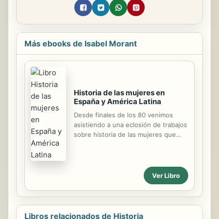
Más ebooks de Isabel Morant
Historia de las mujeres en
España y América Latina
Desde finales de los 80 venimos
asistiendo a una eclosión de trabajos
sobre historia de las mujeres que
han posibilitado construir un relato
nuevo sobre nuestro pasado. En
esta «Historia de las mujeres en
España y América Latina» más de un
Ver Libro
centenar de historiadores han
aunado esfuerzos para hablarnos de
las mujeres, de sus vidas cotidianas,
de sus trabajos, de sus formas de
Libros relacionados de Historia