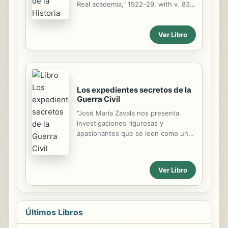
Real academía," 1922-29, with v. 83,
85, 87, 89, 91-92, 96, 99.
Ver Libro
Los expedientes secretos de la
Guerra Civil
“José María Zavala nos presenta
investigaciones rigurosas y
apasionantes que se leen como una
novela ” Juan Eslava Galán Como ya
hizo en Las últimas horas de José
Antonio, convertido en un bestseller
Ver Libro
histórico, José María Zavala vuelve a
sorprendernos ahora con un arsenal
de documentos inéditos sobre las
muertes violentas de nueve
Últimos Libros
personajes destacados de la Guerra
Civil española. Fruto de una ardua