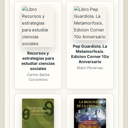
investigación en archivos públicos y
privados, incluidos valiosos
testimonios de familiares de algunas
de las víctimas, por estas páginas
desfilarán personajes de los dos
bandos ...
Pep Guardiola. La
Metamorfosis.
Recursos y
Edicion Corner 10o
estrategias para
Aniversario
estudiar ciencias
Marti Perarnau
sociales
Carme Barba
Coromines