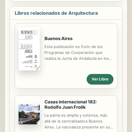
Libros relacionados de Arquitectura
Buenos Aires
Esta publicación es fruto de los
Programas de Cooperación que
realiza la Junta de Andalucía en los
países donde la presencia de España
y Andalucía ha sido de gran
importancia, en un intento por
Ver Libro
difundir y dar a conocer el patrimonio
urbanístico y arquitectónico de esta
población.
Casas internacional 182:
Rodolfo Juan Frolik
La patria es amplia y extensa, más
allá de la centralizadora Buenos
Aires. La naturaleza presente en sus