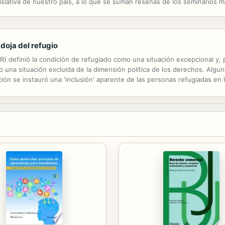
gislativa de nuestro país, a lo que se suman reseñas de los seminarios 
ecensiones de la bibliografía más sobresaliente disponible en el mercado.
adoja del refugio
R) definió la condición de refugiado como una situación excepcional y, po
 una situación excluida de la dimensión política de los derechos. Alg
ión se instauró una 'inclusión' aparente de las personas refugiadas en
, lo cual ha constituido un contrasentido. Este estudio se ocupa de ...