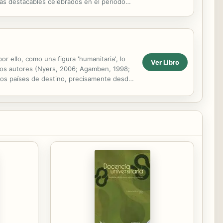
más destacables celebrados en el período
..
r ello, como una figura 'humanitaria', lo
Ver Libro
unos autores (Nyers, 2006; Agamben, 1998;
 los países de destino, precisamente desde