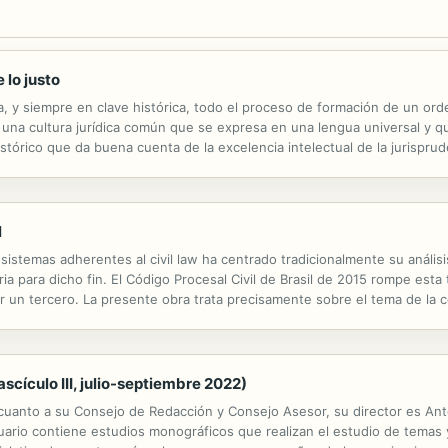
 lo justo
isa, y siempre en clave histórica, todo el proceso de formación de un or
a cultura jurídica común que se expresa en una lengua universal y que si
histórico que da buena cuenta de la excelencia intelectual de la jurispru
idades de los juristas en la realización de la justicia en cada una ...
l
 sistemas adherentes al civil law ha centrado tradicionalmente su análisi
a para dicho fin. El Código Procesal Civil de Brasil de 2015 rompe esta tr
r un tercero. La presente obra trata precisamente sobre el tema de la 
a figura introducida en el Código Procesal Civil. Así,...
scículo III, julio-septiembre 2022)
n cuanto a su Consejo de Redacción y Consejo Asesor, su director es A
nuario contiene estudios monográficos que realizan el estudio de temas