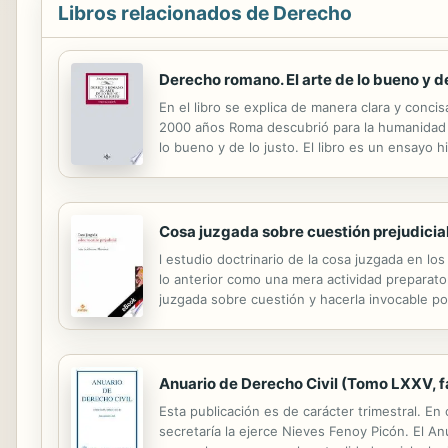
Libros relacionados de Derecho
Derecho romano. El arte de lo bueno y de
En el libro se explica de manera clara y conc
2000 años Roma descubrió para la humanidad un
lo bueno y de lo justo. El libro es un ensayo 
conflictos, y además enseña las singulares habil
Cosa juzgada sobre cuestión prejudicia
l estudio doctrinario de la cosa juzgada en los
lo anterior como una mera actividad preparatori
juzgada sobre cuestión y hacerla invocable po
estudio del derecho comparado para analizar est
Anuario de Derecho Civil (Tomo LXXV, fa
Esta publicación es de carácter trimestral. E
secretaría la ejerce Nieves Fenoy Picón. El A