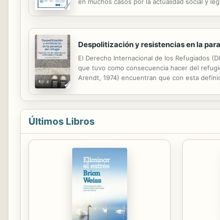
en muchos casos por la actualidad social y le
correspondiente en el territorio nacional, y r
Despolitización y resistencias en la par
El Derecho Internacional de los Refugiados (DI
que tuvo como consecuencia hacer del refugio
Arendt, 1974) encuentran que con esta definic
su exclusión como sujetos con agencia política
Últimos Libros