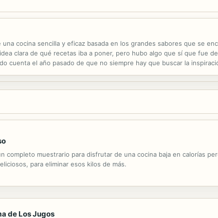
de una cocina sencilla y eficaz basada en los grandes sabores que se en
 idea clara de qué recetas iba a poner, pero hubo algo que sí que fue de
do cuenta el año pasado de que no siempre hay que buscar la inspirac
 relajado. Me encanta pasar mi vida en la casa que tengo en el pueblo e
so
n completo muestrario para disfrutar de una cocina baja en calorías per
liciosos, para eliminar esos kilos de más.
ama de Los Jugos