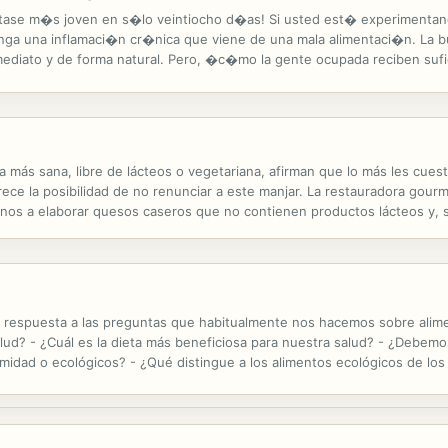
se m�s joven en s�lo veintiocho d�as! Si usted est� experimentando d
tenga una inflamaci�n cr�nica que viene de una mala alimentaci�n. La 
nmediato y de forma natural. Pero, �c�mo la gente ocupada reciben sufi
Abby le mostrar�n c�mo con sus deliciosos programas de veintiocho ..
 más sana, libre de lácteos o vegetariana, afirman que lo más les cues
rece la posibilidad de no renunciar a este manjar. La restauradora gou
os a elaborar quesos caseros que no contienen productos lácteos y, si
mal. Nos muestra cómo obtener sabores artesanos con el mínimo esfuerz
spuesta a las preguntas que habitualmente nos hacemos sobre alimen
alud? - ¿Cuál es la dieta más beneficiosa para nuestra salud? - ¿Debemo
midad o ecológicos? - ¿Qué distingue a los alimentos ecológicos de los
 Consciente de la manipulación y la gran desinformación (a menudo inten