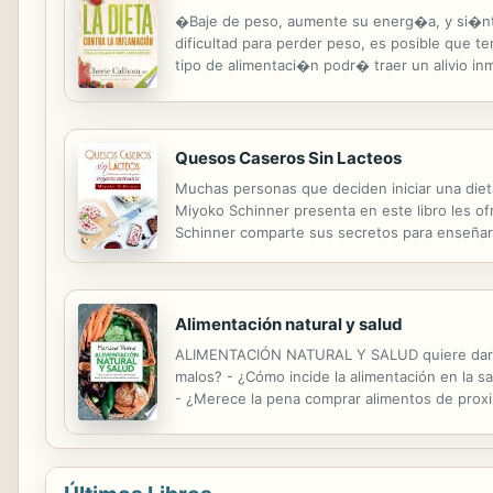
�Baje de peso, aumente su energ�a, y si�nta
dificultad para perder peso, es posible que 
tipo de alimentaci�n podr� traer un alivio i
en su salud? La Dama de los Jugos y el Chef 
Quesos Caseros Sin Lacteos
Muchas personas que deciden iniciar una dieta
Miyoko Schinner presenta en este libro les of
Schinner comparte sus secretos para enseñarn
sabor intenso de sus homólogos de origen ani
Alimentación natural y salud
ALIMENTACIÓN NATURAL Y SALUD quiere dar re
malos? - ¿Cómo incide la alimentación en la s
- ¿Merece la pena comprar alimentos de proxi
microbiota en nuestra alimentación y salud? -