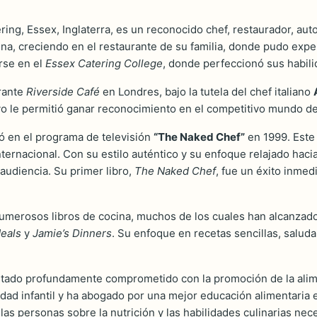
ring, Essex, Inglaterra, es un reconocido chef, restaurador, aut
cina, creciendo en el restaurante de su familia, donde pudo exper
arse en el
Essex Catering College
, donde perfeccionó sus habili
urante
Riverside Café
en Londres, bajo la tutela del chef italiano
ivo le permitió ganar reconocimiento en el competitivo mundo de 
ió en el programa de televisión
“The Naked Chef”
en 1999. Este 
nternacional. Con su estilo auténtico y su enfoque relajado haci
 audiencia. Su primer libro,
The Naked Chef
, fue un éxito inmed
numerosos libros de cocina, muchos de los cuales han alcanzad
eals
y
Jamie’s Dinners
. Su enfoque en recetas sencillas, salud
estado profundamente comprometido con la promoción de la alim
dad infantil y ha abogado por una mejor educación alimentaria 
as personas sobre la nutrición y las habilidades culinarias nece