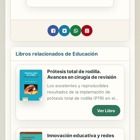
Libros relacionados de Educación
Prótesis total de rodilla.
Avances en cirugía de revisión
Los excelentes y reproducibles
resultados de la implantación de
prótesis total de rodilla (PTR) en el
tratamiento de lesiones destructivas,
Ver Libro
que causan dolor, han hecho que se
incremente el uso de esta técnica. El
tratamiento de la PTR requiere
conocer y dominar las diferentes
Innovación educativa y redes
opciones ante la infección, los