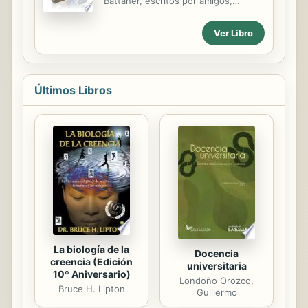
Battaner, escritos por amigos,
final hará que se abra una y otra vez
compañeros y discípulos. Los
este hermoso libro sin palabras para
estudios que se presentan
Ver Libro
descubrir en el nuevos detalles
corresponden a tres ejes principales
gráficos. Diseñado como un libro
de actuación en su carrera: la
desplegable, Korokoro puede ser
lexicología y la lexicografía, la
disfrutado...
didáctica de la lengua española y la
Últimos Libros
dedicación a la docencia e
investigación en la Universitat
Pompeu Fabra.
La biología de la
Docencia
creencia (Edición
universitaria
10º Aniversario)
Londoño Orozco,
Bruce H. Lipton
Guillermo