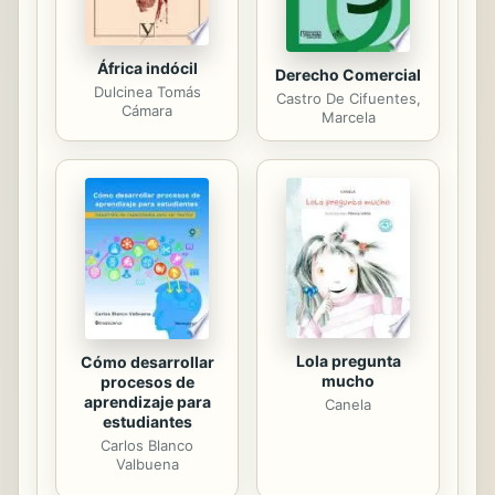
un sello que separa y atrae a los...
África indócil
Derecho Comercial
Dulcinea Tomás
Castro De Cifuentes,
Cámara
Marcela
Lola pregunta
Cómo desarrollar
mucho
procesos de
aprendizaje para
Canela
estudiantes
Carlos Blanco
Valbuena