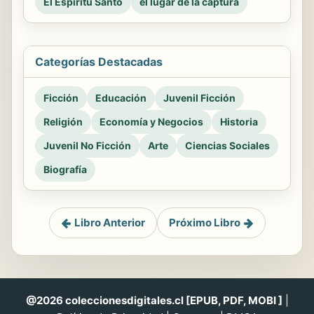
El Espiritu Santo
el lugar de la captura
Categorías Destacadas
Ficción
Educación
Juvenil Ficción
Religión
Economía y Negocios
Historia
Juvenil No Ficción
Arte
Ciencias Sociales
Biografía
Libro Anterior
Próximo Libro
@2026 coleccionesdigitales.cl [EPUB, PDF, MOBI ]
|