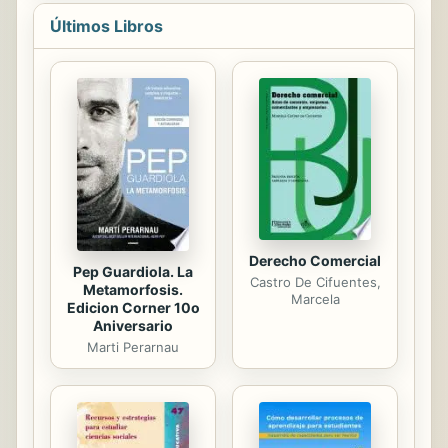
democrática, superación de la
pobreza y mayor inclusión social. Se
Últimos Libros
conceptualiza a la sociedad civil
como un actor de " lo público no
estatal", se revisan experiencias y
ejemplos de acción concertada para
la superación de problemas sociales
y se establecen condiciones para la
efectividad de este tipo de
experiencias. El trabajo finaliza
formulando un conjunto de...
Derecho Comercial
Pep Guardiola. La
Castro De Cifuentes,
Metamorfosis.
Marcela
Edicion Corner 10o
Aniversario
Marti Perarnau