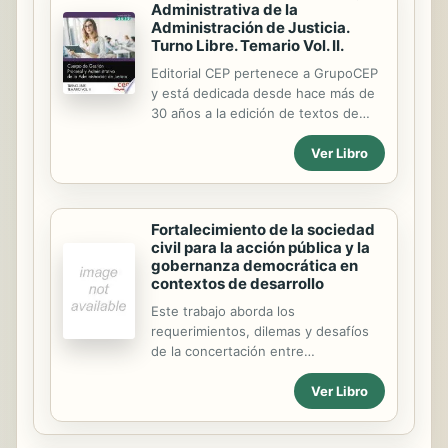
no has dicho absolutamente nada».
Administrativa de la
Administración de Justicia.
Turno Libre. Temario Vol. II.
Editorial CEP pertenece a GrupoCEP
y está dedicada desde hace más de
30 años a la edición de textos de
oposiciones y manuales de
Ver Libro
formación. Los contenidos están
elaborados por especialistas que
cuentan con una gran experiencia en
la formación de alumnos de cada una
Fortalecimiento de la sociedad
de las especialidades. Como Editores
civil para la acción pública y la
aportamos a este manual nuestra
gobernanza democrática en
experiencia en la elaboración de
contextos de desarrollo
cientos de manuales relacionados
Este trabajo aborda los
con esta materia, así como la
requerimientos, dilemas y desafíos
coordinación de innumerables
de la concertación entre
autores especialistas. Con este libro
organizaciones de la sociedad civil y
el opositor está adquiriendo un
Ver Libro
autoridad pública en contextos de
instrumento esencial para la
desarrollo, para la obtención de
preparación eficaz de las...
metas de profundización