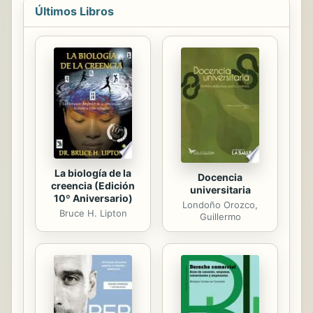
Últimos Libros
aún, te descubrirás a ti mismo. Todo
viaje llega a su fin, pero si hemos
hecho del recorrido una experiencia
en sí misma, llegar al final será sólo
el comienzo de un nuevo camino.
Viajar por la vida te guiará en el viaje
más importante que emprenderás: tu
propia existencia. De su...
La biología de la
Docencia
creencia (Edición
universitaria
10º Aniversario)
Londoño Orozco,
Bruce H. Lipton
Guillermo