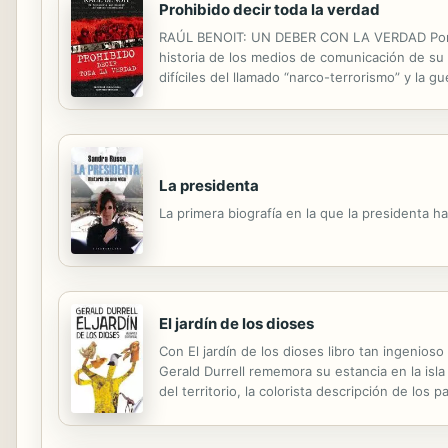
Prohibido decir toda la verdad
RAÚL BENOIT: UN DEBER CON LA VERDAD Por Esp
historia de los medios de comunicación de su 
difíciles del llamado “narco-terrorismo” y la 
su libro “Prohibido decir toda la verdad”, hech
La presidenta
La primera biografía en la que la presidenta h
El jardín de los dioses
Con El jardín de los dioses libro tan ingenioso
Gerald Durrell rememora su estancia en la isl
del territorio, la colorista descripción de lo
fondo el emocionado recuerdo de una adolescen