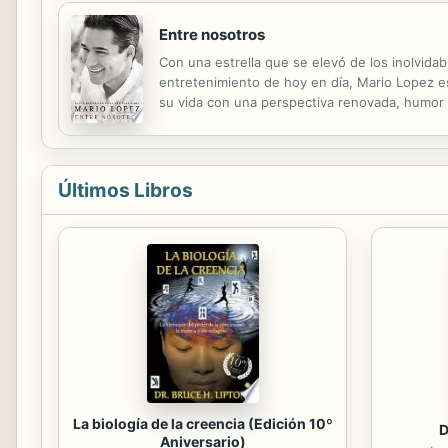
Entre nosotros
Con una estrella que se elevó de los inolvida
entretenimiento de hoy en día, Mario Lopez e
su vida con una perspectiva renovada, humor y
sorprendentes y algunas veces difíciles que l
Últimos Libros
La biología de la creencia (Edición 10º
D
Aniversario)