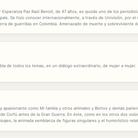
eranza Paz Raúl Benoit, de 47 años, es quizás uno de los periodista
país. Se hizo conocer internacionalmente, a través de Univisión, por el
guerra de guerrillas en Colombia. Amenazado de muerte y sobreviviente d
os inéditos de su vida personal y periodística, desde su...
abla de todos los temas, en un diálogo extraordinario, de mujer a mujer.
 y apasionante como Mi familia y otros animales y Bichos y demás pariente
a de Corfú antes de la Gran Guerra. En éste, como en los otros dos volú
s paisajes, la animada semblanza de figuras singulares y el humorístico r
cia libre y plena. Traducción de María Luisa Balseiro