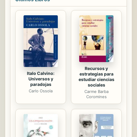
bien avenidos pero rotos en su
intimidad, parejas que buscan leyes
insólitas de convivencia para superar
el tedio, mujeres mayores que solo
saben amar a distancia y jóvenes que
descubren el sexo entre las ruinas
de las casas de Londres,
bombardeadas durante la Segunda
Guerra Mundial... ...
Recursos y
Italo Calvino:
estrategias para
Universos y
estudiar ciencias
paradojas
sociales
Carlo Ossola
Carme Barba
Coromines