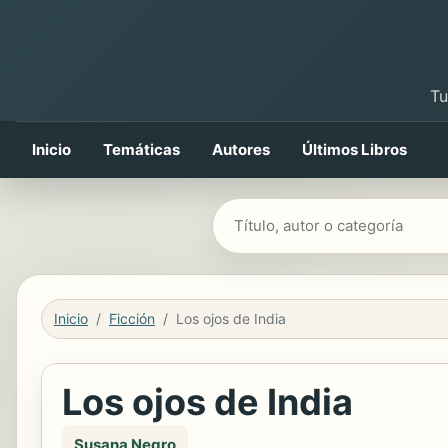
Tu
Inicio
Temáticas
Autores
Últimos Libros
Buscar libros
Inicio
Ficción
Los ojos de India
Los ojos de India
Susana Negro