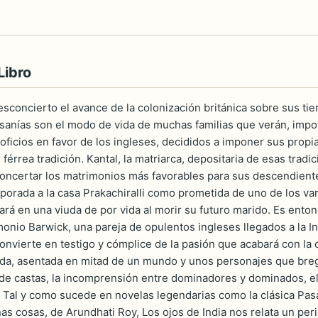
Libro
esconcierto el avance de la colonización británica sobre sus tier
tesanías son el modo de vida de muchas familias que verán, impo
ficios en favor de los ingleses, decididos a imponer sus propias
 férrea tradición. Kantal, la matriarca, depositaria de esas trad
concertar los matrimonios más favorables para sus descendient
corporada a la casa Prakachiralli como prometida de uno de los v
rá en una viuda de por vida al morir su futuro marido. Es enton
onio Barwick, una pareja de opulentos ingleses llegados a la Ind
 convierte en testigo y cómplice de la pasión que acabará con la
iada, asentada en mitad de un mundo y unos personajes que breg
a de castas, la incomprensión entre dominadores y dominados, el
.. Tal y como sucede en novelas legendarias como la clásica Pasaje
s cosas, de Arundhati Roy, Los ojos de India nos relata un perio