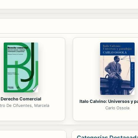
 donde un paciente muy peligroso sigue acechándola: Alexander...
Derecho Comercial
Italo Calvino: Universos y 
tro De Cifuentes, Marcela
Carlo Ossola
Categorías Destacad