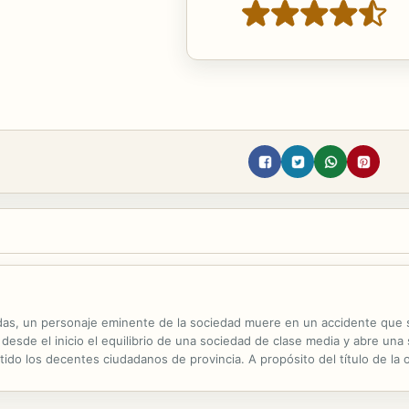
endas, un personaje eminente de la sociedad muere en un accidente que 
 desde el inicio el equilibrio de una sociedad de clase media y abre u
ido los decentes ciudadanos de provincia. A propósito del título de la o
el texto y no llegar hasta la profundidad de su sentido que tiene que v