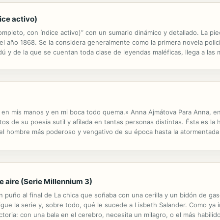
ice activo)
ompleto, con índice activo)” con un sumario dinámico y detallado. La p
e el año 1868. Se la considera generalmente como la primera novela polici
ndú y de la que se cuentan toda clase de leyendas maléficas, llega a la
espués de la cena de celebración con varios invitados la joya...
 en mis manos y en mi boca todo quema.» Anna Ajmátova Para Anna, enc
s de su poesía sutil y afilada en tantas personas distintas. Ésta es la h
el hombre más poderoso y vengativo de su época hasta la atormentada 
Petersburgo previa a la Revolución, como en un teatro de asombros, nos 
de aire (Serie Millennium 3)
n puño al final de La chica que soñaba con una cerilla y un bidón de gas
igue la serie y, sobre todo, qué le sucede a Lisbeth Salander. Como ya
ria: con una bala en el cerebro, necesita un milagro, o el más habilidos