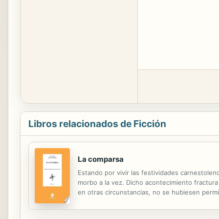
Libros relacionados de Ficción
La comparsa
Estando por vivir las festividades carnestol
morbo a la vez. Dicho acontecimiento fractura
en otras circunstancias, no se hubiesen permit
lector de quedarse con una impresión festiva d