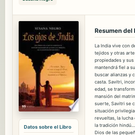
Resumen del 
La India vive con d
tejidos y otras ar
propiedades y sus o
mantendrá fiel a su
buscar alianzas y 
casta. Savitri, in
edad, se transforma
mansión del matrim
suerte, Savitri se
situación privileg
revueltas, la luch
la tradición hindú.
Datos sobre el Libro
Dios de las pequeña