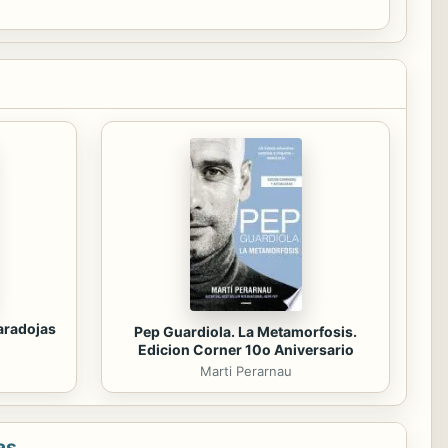
paradojas
Pep Guardiola. La Metamorfosis.
Edicion Corner 10o Aniversario
Marti Perarnau
as