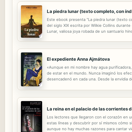
La piedra lunar (texto completo, con índ
Este ebook presenta "La piedra lunar (texto c
del siglo XIX escrita por Wilkie Collins durant
Lunar, valiosa joya robada de un santuario hi
lord inglés, como regalo de cumpleaños, pero d
El expediente Anna Ajmátova
«Aunque en mi nombre hay agua purificadora,
de estar en el mundo. Nunca imaginó los efecto
desencadenó en cada una. Desde la envidia d
vigilarla y delatarla. Desde la ciudad de San 
La reina en el palacio de las corrientes 
Los lectores que llegaron con el corazón en u
estas líneas y descubrir por sí mismos cómo s
aunque no hay muchas razones para cantar victo