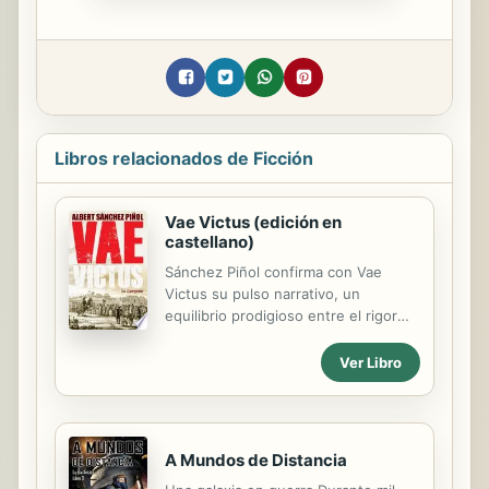
Libros relacionados de Ficción
Vae Victus (edición en
castellano)
Sánchez Piñol confirma con Vae
Victus su pulso narrativo, un
equilibrio prodigioso entre el rigor
histórico, la imaginación más
desbordante y un sentido del humor
Ver Libro
que convierten su prosa en una de
las más modernas y a la vez
populares de nuestro tiempo. Vae
Victus narra cuatro nuevas aventuras
A Mundos de Distancia
del ingeniero Martí Zuviría. El libro