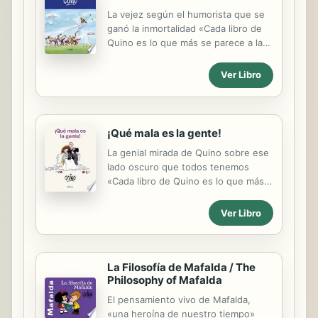
La vejez según el humorista que se
ganó la inmortalidad «Cada libro de
Quino es lo que más se parece a la
felicidad: la quinoterapia.» Gabriel
García Márquez «El efecto inmediato
Ver Libro
de tener en las manos De Senectute
es que se dibuja una amplia sonrisa
en el rostro antes incluso de abrir la
primera página.» Celia Fraile Gil, ABC
¡Qué mala es la gente!
Si hubo una edad a la que Quino
La genial mirada de Quino sobre ese
dedicó su mirada más mordaz, tierna
lado oscuro que todos tenemos
e irreverente fue sin duda la vejez.
«Cada libro de Quino es lo que más
Sus ancianos, que se encuentran en
se parece a la felicidad: la
el «otoño de la vida» o tal vez en la
quinoterapia.» Gabriel García
Ver Libro
«primavera de la muerte», son
Márquez Publicado por primera vez
conmovedores, filósofos, irascibles
en 1996, ¡Qué mala es la gente! es
y...
un magnífico y divertido tomo
recopilatorio del humor de Quino, el
La Filosofía de Mafalda / The
Philosophy of Mafalda
popular dibujante argentino ganador
del premio Príncipe de Asturias,
El pensamiento vivo de Mafalda,
sobre esa enfermedad incurable del
«una heroína de nuestro tiempo»