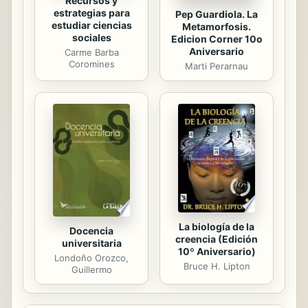
Recursos y
estrategias para
Pep Guardiola. La
estudiar ciencias
Metamorfosis.
sociales
Edicion Corner 10o
Aniversario
Carme Barba
Coromines
Marti Perarnau
La biología de la
Docencia
creencia (Edición
universitaria
10º Aniversario)
Londoño Orozco,
Bruce H. Lipton
Guillermo