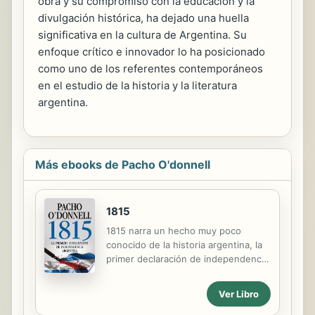
obra y su compromiso con la educación y la
divulgación histórica, ha dejado una huella
significativa en la cultura de Argentina. Su
enfoque crítico e innovador lo ha posicionado
como uno de los referentes contemporáneos
en el estudio de la historia y la literatura
argentina.
Más ebooks de Pacho O'donnell
1815
1815 narra un hecho muy poco
conocido de la historia argentina, la
primer declaración de independencia
en territo-rio nacional, un hecho que
los historiadores liberales se han
Ver Libro
empeñado en ocultar.