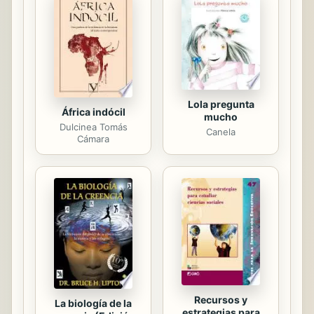
de Granada, el 19 de agosto de 1936,
García Lorca es uno de los poetas y
dramaturgos españoles más
apreciados y venerados. Su...
Lola pregunta
África indócil
mucho
Dulcinea Tomás
Canela
Cámara
Recursos y
La biología de la
estrategias para