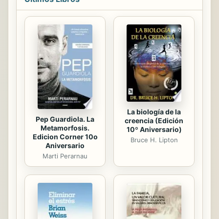
su mujer y al amante de ésta. Para
Haller se trata de una gran
oportunidad, dada la importancia del
caso, y está dispuesto a casi todo a
pesar del riesgo que éste implica, ya
que es más que probable que el
asesino de Vincent pueda ir a por él.
Cuando Harry Bosch interviene en
la...
La biología de la
Pep Guardiola. La
creencia (Edición
Metamorfosis.
10º Aniversario)
Edicion Corner 10o
Bruce H. Lipton
Aniversario
Marti Perarnau