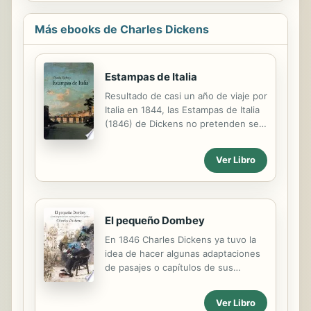
Más ebooks de Charles Dickens
Estampas de Italia
Resultado de casi un año de viaje por
Italia en 1844, las Estampas de Italia
(1846) de Dickens no pretenden ser
–como muchos otros libros de viajes
de la época– una amalgama de
Ver Libro
historia y notas topográficas, sino un
vibrante fresco de los lugares
visitados. Agudísimo observador,
Dickens se siente atraído por la
El pequeño Dombey
desolación de los pueblos y
ciudades, la vida callejera llena de
En 1846 Charles Dickens ya tuvo la
colores y olores, y los signos,
idea de hacer algunas adaptaciones
visibles en todas partes a través de
de pasajes o capítulos de sus
las ruinas y la degradación, de un
novelas para leerlos en público.
rico pasado. Registra la
Tardó más de diez años en decidirse,
Ver Libro
simultaneidad de tiempos históricos:
pero la separación de su esposa